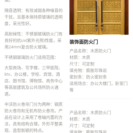
隔音透明：有效减弱各种噪音的
干扰，且基本保持原玻璃的透明
度，采光性好。
高耐候性：不锈钢玻璃防火门有
良好的抗uv(紫外光照)性能，采
装饰面防火门
用24mm复合防火玻璃。
产品名称：木质防火门
不锈钢玻璃防火门适用范围：
材质：木质
尺寸：可定制
大型商场、写字楼、三甲医院、
填充物：膨胀珍珠岩
ktv，办公楼，学校、宾馆、酒
密封条：防火密封条
店、图书馆、博物馆、商务中心
适用场合：办公大楼门，卧室门
等高层建筑及公共场所防火通
等
道。
中沃防火卷帘门分为两种：钢质
防火卷帘和无机布防火卷帘。产
产品名称：木质防火门
品在设计上采用了卷轴内置的方
材质：木质
法，具有结构合理，外形平整美
尺寸：可定制
观、造型新颖的特点。
填充物：膨胀珍珠岩