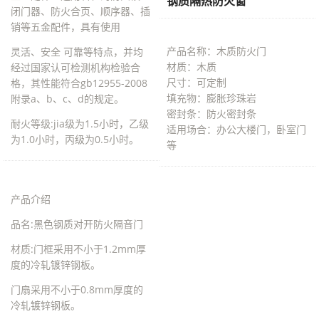
钢质隔热防火窗
闭门器、防火合页、顺序器、插
销等五金配件，具有使用
产品名称：木质防火门
灵活、安全 可靠等特点，并均
材质：木质
经过国家认可检测机构检验合
尺寸：可定制
格，其性能符合gb12955-2008
填充物：膨胀珍珠岩
附录a、b、c、d的规定。
密封条：防火密封条
耐火等级:jia级为1.5小时，乙级
适用场合：办公大楼门，卧室门
为1.0小时，丙级为0.5小时。
等
产品介绍
品名:黑色钢质对开防火隔音门
材质:门框采用不小于1.2mm厚
度的冷轧镀锌钢板。
门扇采用不小于0.8mm厚度的
冷轧镀锌钢板。