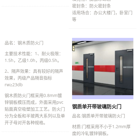
密封条：防火密封条
适用场合：办公大楼门，卧室门
等
品名：钢木质防火门
主要技术性能：1、耐火极限：
1.5h，乙级1.0h，丙级0.5h。
2、隔声效果：具有较好的隔声
效果，丙级产品隔音指标
rw≥23db
钢木质防火门框采用0.8mm镀
锌钢板模压而成，外面采用pvc
钢质单开带玻璃防火门
贴面真空吸塑加工工艺。防火门
分为全板和半玻两大系列以及单
品名:钢质单开带玻璃防火门
开子母对开各种规格。
材质:门框采用不小于1.2mm厚
度的冷轧镀锌钢板。