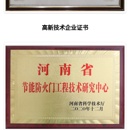
高新技术企业证书