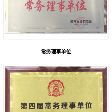
常务理事单位