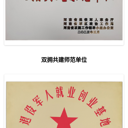
双拥共建师范单位