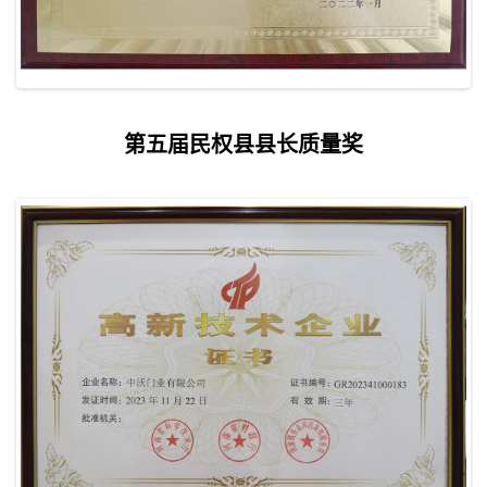
第五届民权县县长质量奖