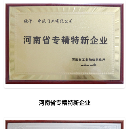
河南省专精特新企业