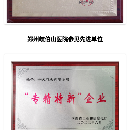
郑州岐伯山医院参见先进单位