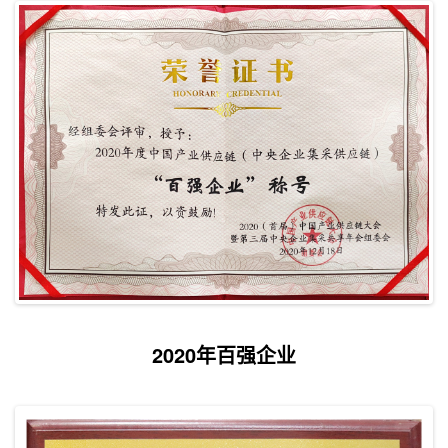
2020年百强企业