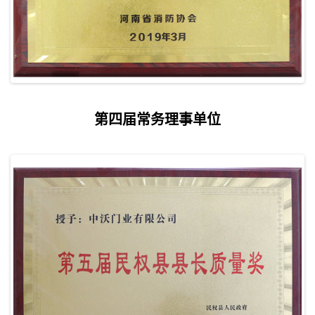
第四届常务理事单位