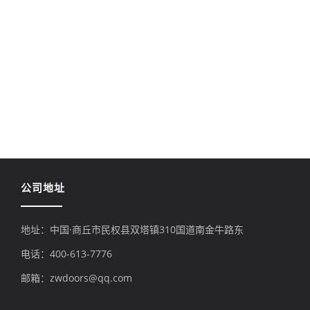
公司地址
地址：中国·商丘市民权县双塔镇310国道南金牛路东
钢质对开防火门
电话：400-613-7776
邮箱：
zwdoors@qq.com