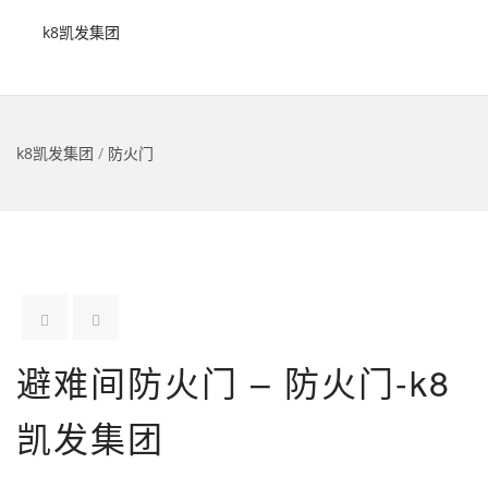
k8凯发集团
k8凯发集团
/
防火门
避难间防火门 – 防火门-k8
凯发集团