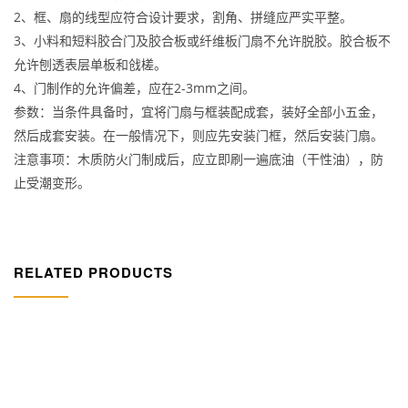
2、框、扇的线型应符合设计要求，割角、拼缝应严实平整。
3、小料和短料胶合门及胶合板或纤维板门扇不允许脱胶。胶合板不
允许刨透表层单板和戗槎。
4、门制作的允许偏差，应在2-3mm之间。
参数：当条件具备时，宜将门扇与框装配成套，装好全部小五金，
然后成套安装。在一般情况下，则应先安装门框，然后安装门扇。
注意事项：木质防火门制成后，应立即刷一遍底油（干性油），防
止受潮变形。
RELATED PRODUCTS