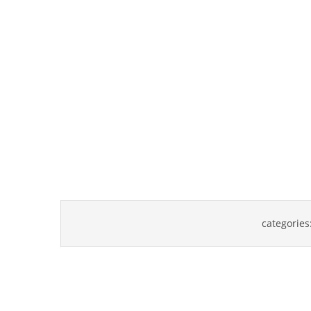
categories