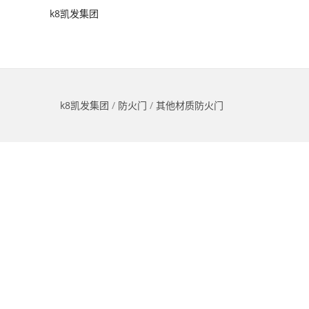
k8凯发集团
k8凯发集团
/
防火门
/
其他材质防火门