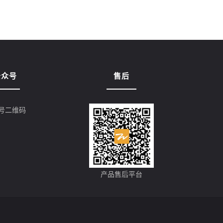
公众号
售后
号二维码
产品售后平台