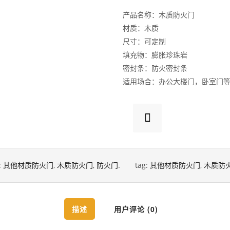
产品名称：木质防火门
材质：木质
尺寸：可定制
填充物：膨胀珍珠岩
密封条：防火密封条
适用场合：办公大楼门，卧室门
:
其他材质防火门
,
木质防火门
,
防火门
.
tag:
其他材质防火门
,
木质防
描述
用户评论 (0)