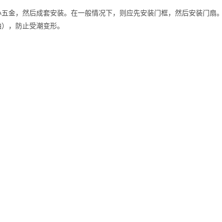
小五金，然后成套安装。在一般情况下，则应先安装门框，然后安装门扇
油），防止受潮变形。