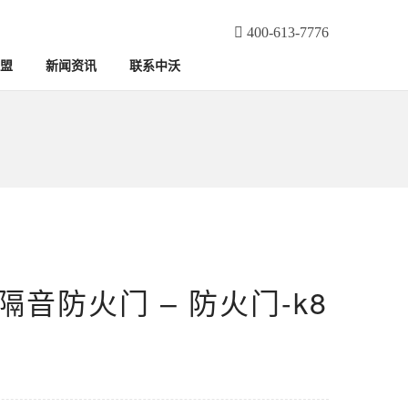
400-613-7776
盟
新闻资讯
联系中沃
音防火门 – 防火门-k8