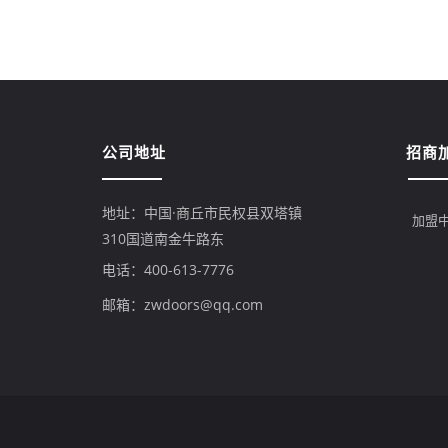
装饰面防火门
公司地址
招商
地址：中国·商丘市民权县双塔镇
加盟
310国道南金牛路东
电话：400-613-7776
邮箱：
zwdoors@qq.com
黑色对开钢质防火隔音门