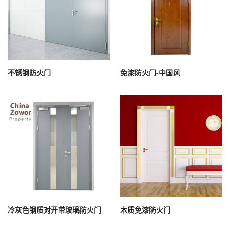
不锈钢防火门
免漆防火门-中国风
冷灰色钢质对开带玻璃防火门
木质免漆防火门