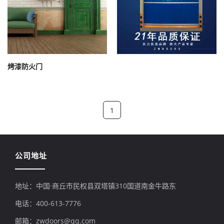
烤漆防火门
1
公司地址
地址：中国·商丘市民权县双塔镇310国道南金牛路东
电话：400-613-7776
邮箱：
zwdoors@qq.com